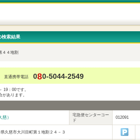
の検索結果
第４４地割
8
0
0-5044-2549
直通携帯電話
 19：00です。
合があります。
宅急便センターコー
久慈）
012091
ド
手県久慈市大川目町第１地割２４－３