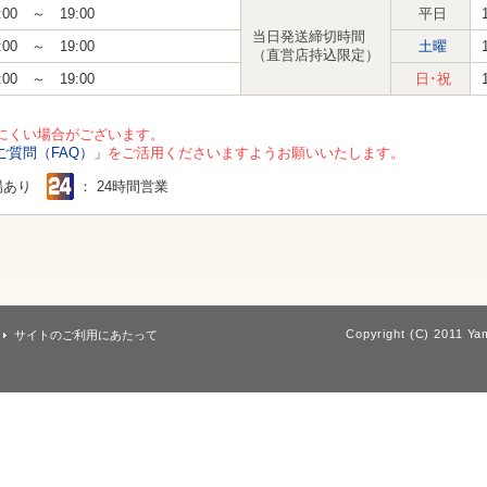
:00 ～ 19:00
平日
当日発送締切時間
:00 ～ 19:00
土曜
（直営店持込限定）
:00 ～ 19:00
日･祝
にくい場合がございます。
ご質問（FAQ）」
をご活用くださいますようお願いいたします。
場あり
： 24時間営業
Copyright (C) 2011 Yam
サイトのご利用にあたって