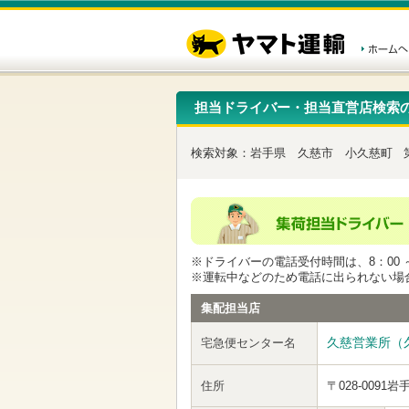
こ
ペ
こ
こ
の
ー
こ
こ
ペ
ジ
か
か
ー
内
ら
ら
ジ
移
ヘ
本
の
動
ッ
文
先
用
ダ
で
担当ドライバー・担当直営店検索
頭
の
ー
す
で
リ
メ
す
ン
ニ
検索対象：
岩手県
久慈市
小久慈町
ク
ュ
で
ー
す
で
ヘ
す
ッ
ダ
ー
※ドライバーの電話受付時間は、8：00 ～
メ
※運転中などのため電話に出られない場
ニ
ュ
集配担当店
ー
へ
久慈営業所（
宅急便センター名
移
動
し
住所
〒028-0091
岩
ま