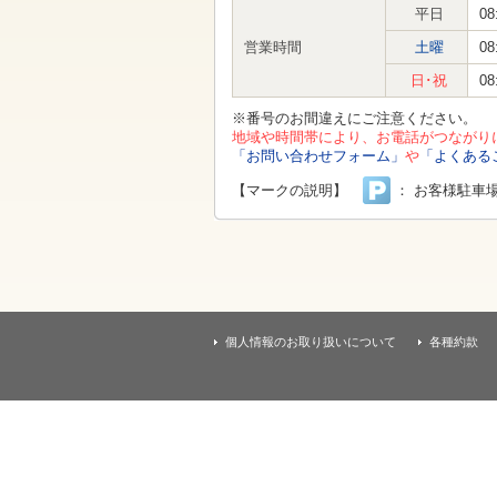
す
平日
08
本
文
営業時間
土曜
08
へ
移
日･祝
08
動
し
※番号のお間違えにご注意ください。
ま
地域や時間帯により、お電話がつながり
す
「お問い合わせフォーム」
や
「よくある
【マークの説明】
： お客様駐車
個人情報のお取り扱いについて
各種約款