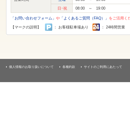
す
本
日･祝
08:00 ～ 19:00
文
へ
「お問い合わせフォーム」
や
「よくあるご質問（FAQ）」
をご活用く
移
動
【マークの説明】
： お客様駐車場あり
： 24時間営業
し
ま
す
個人情報のお取り扱いについて
各種約款
サイトのご利用にあたって