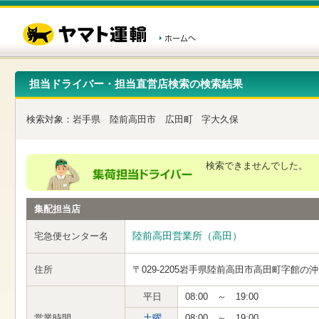
こ
ペ
こ
こ
の
ー
こ
こ
ペ
ジ
か
か
ー
内
ら
ら
ジ
移
ヘ
本
の
動
ッ
文
先
用
ダ
で
担当ドライバー・担当直営店検索の検索結果
頭
の
ー
す
で
リ
メ
す
ン
ニ
検索対象：
岩手県
陸前高田市
広田町
字大久保
ク
ュ
で
ー
す
で
ヘ
す
検索できませんでした。
ッ
ダ
ー
集配担当店
メ
ニ
ュ
陸前高田営業所（高田）
宅急便センター名
ー
へ
住所
〒029-2205
岩手県陸前高田市高田町字館の沖
移
動
し
平日
08:00 ～ 19:00
ま
営業時間
土曜
08:00 ～ 19:00