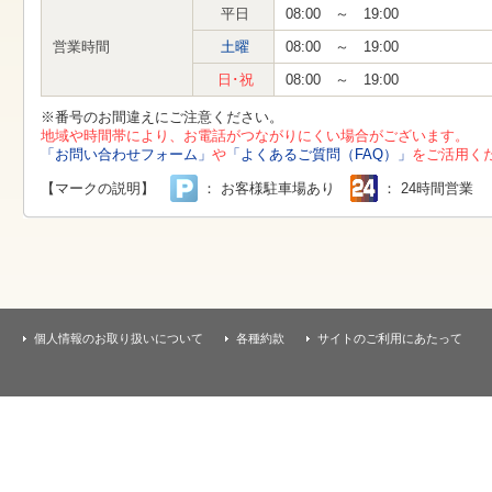
す
平日
08:00 ～ 19:00
本
文
営業時間
土曜
08:00 ～ 19:00
へ
移
日･祝
08:00 ～ 19:00
動
し
※番号のお間違えにご注意ください。
ま
地域や時間帯により、お電話がつながりにくい場合がございます。
す
「お問い合わせフォーム」
や
「よくあるご質問（FAQ）」
をご活用く
【マークの説明】
： お客様駐車場あり
： 24時間営業
個人情報のお取り扱いについて
各種約款
サイトのご利用にあたって