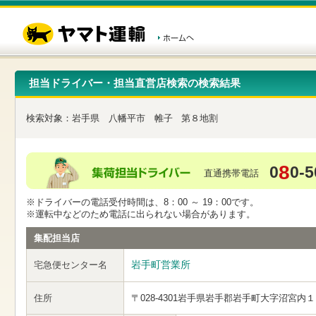
こ
ペ
こ
こ
の
ー
こ
こ
ペ
ジ
か
か
ー
内
ら
ら
ジ
移
ヘ
本
の
動
ッ
文
先
用
ダ
で
担当ドライバー・担当直営店検索の検索結果
頭
の
ー
す
で
リ
メ
す
ン
ニ
検索対象：
岩手県
八幡平市
帷子
第８地割
ク
ュ
で
ー
す
で
ヘ
す
8
0
0-5
ッ
直通携帯電話
ダ
ー
※ドライバーの電話受付時間は、8：00 ～ 19：00です。
メ
※運転中などのため電話に出られない場合があります。
ニ
ュ
集配担当店
ー
へ
岩手町営業所
宅急便センター名
移
動
し
住所
〒028-4301
岩手県岩手郡岩手町大字沼宮内１
ま