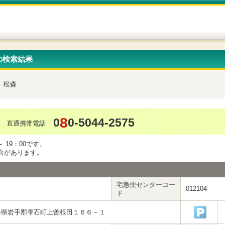
の検索結果
松森
8
0
0-5044-2575
直通携帯電話
 19：00です。
合があります。
宅急便センターコー
012104
ド
手県岩手郡雫石町上曽根田１６６－１