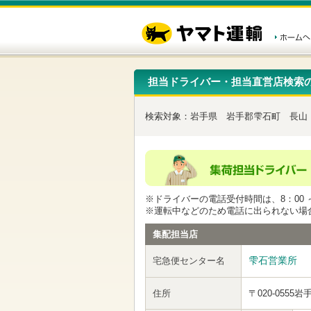
こ
ペ
こ
こ
の
ー
こ
こ
ペ
ジ
か
か
ー
内
ら
ら
ジ
移
ヘ
本
の
動
ッ
文
先
用
ダ
で
担当ドライバー・担当直営店検索
頭
の
ー
す
で
リ
メ
す
ン
ニ
検索対象：
岩手県
岩手郡雫石町
長山
ク
ュ
で
ー
す
で
ヘ
す
ッ
ダ
ー
※ドライバーの電話受付時間は、8：00 ～
メ
※運転中などのため電話に出られない場
ニ
ュ
集配担当店
ー
へ
雫石営業所
宅急便センター名
移
動
し
住所
〒020-0555
岩
ま