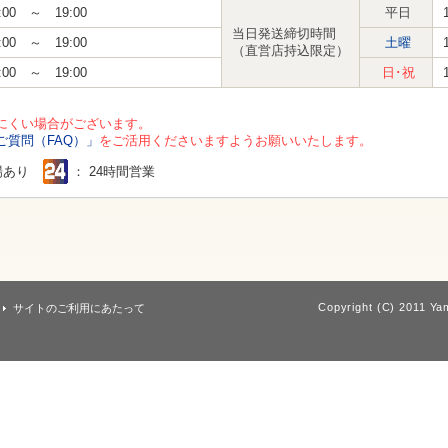
:00 ～ 19:00
平日
当日発送締切時間
:00 ～ 19:00
土曜
（直営店持込限定）
:00 ～ 19:00
日･祝
にくい場合がございます。
ご質問（FAQ）」
をご活用くださいますようお願いいたします。
場あり
： 24時間営業
Copyright (C) 2011 Yam
サイトのご利用にあたって