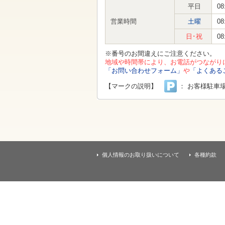
す
平日
08
本
文
営業時間
土曜
08
へ
移
日･祝
08
動
し
※番号のお間違えにご注意ください。
ま
地域や時間帯により、お電話がつながり
す
「お問い合わせフォーム」
や
「よくある
【マークの説明】
： お客様駐車
個人情報のお取り扱いについて
各種約款