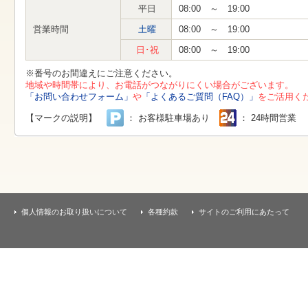
す
平日
08:00 ～ 19:00
本
文
営業時間
土曜
08:00 ～ 19:00
へ
移
日･祝
08:00 ～ 19:00
動
し
※番号のお間違えにご注意ください。
ま
地域や時間帯により、お電話がつながりにくい場合がございます。
す
「お問い合わせフォーム」
や
「よくあるご質問（FAQ）」
をご活用く
【マークの説明】
： お客様駐車場あり
： 24時間営業
個人情報のお取り扱いについて
各種約款
サイトのご利用にあたって