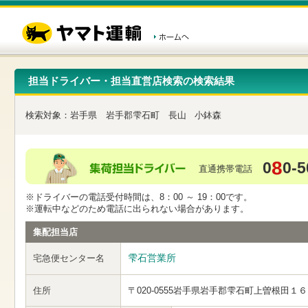
こ
ペ
こ
こ
の
ー
こ
こ
ペ
ジ
か
か
ー
内
ら
ら
ジ
移
ヘ
本
の
動
ッ
文
先
用
ダ
で
担当ドライバー・担当直営店検索の検索結果
頭
の
ー
す
で
リ
メ
す
ン
ニ
検索対象：
岩手県
岩手郡雫石町
長山
小鉢森
ク
ュ
で
ー
す
で
ヘ
す
8
0
0-5
ッ
直通携帯電話
ダ
ー
※ドライバーの電話受付時間は、8：00 ～ 19：00です。
メ
※運転中などのため電話に出られない場合があります。
ニ
ュ
集配担当店
ー
へ
雫石営業所
宅急便センター名
移
動
し
住所
〒020-0555
岩手県岩手郡雫石町上曽根田１６
ま