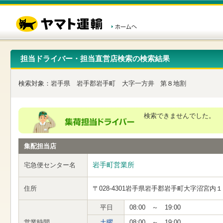
こ
ペ
こ
こ
の
ー
こ
こ
ペ
ジ
か
か
ー
内
ら
ら
ジ
移
ヘ
本
の
動
ッ
文
先
用
ダ
で
担当ドライバー・担当直営店検索の検索結果
頭
の
ー
す
で
リ
メ
す
ン
ニ
検索対象：
岩手県
岩手郡岩手町
大字一方井
第８地割
ク
ュ
で
ー
す
で
ヘ
す
検索できませんでした。
ッ
ダ
ー
集配担当店
メ
ニ
ュ
岩手町営業所
宅急便センター名
ー
へ
住所
〒028-4301
岩手県岩手郡岩手町大字沼宮内１
移
動
し
平日
08:00 ～ 19:00
ま
営業時間
土曜
08:00 ～ 19:00