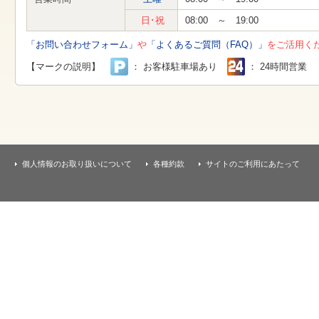
す
本
日･祝
08:00 ～ 19:00
文
へ
「お問い合わせフォーム」
や
「よくあるご質問（FAQ）」
をご活用く
移
動
【マークの説明】
： お客様駐車場あり
： 24時間営業
し
ま
す
個人情報のお取り扱いについて
各種約款
サイトのご利用にあたって