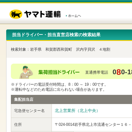
こ
ペ
こ
こ
の
ー
こ
こ
ペ
ジ
か
か
ー
内
ら
ら
ジ
移
ヘ
本
の
動
ッ
文
先
用
ダ
で
担当ドライバー・担当直営店検索の検索結果
頭
の
ー
す
で
リ
メ
す
ン
ニ
検索対象：
岩手県
和賀郡西和賀町
沢内字貝沢
４地割
ク
ュ
で
ー
す
で
ヘ
す
8
0
0-1
ッ
直通携帯電話
ダ
ー
※ドライバーの電話受付時間は、8：00 ～ 19：00です。
メ
※運転中などのため電話に出られない場合があります。
ニ
ュ
集配担当店
ー
へ
北上営業所（北上中央）
宅急便センター名
移
動
し
住所
〒024-0014
岩手県北上市流通センター１６－
ま