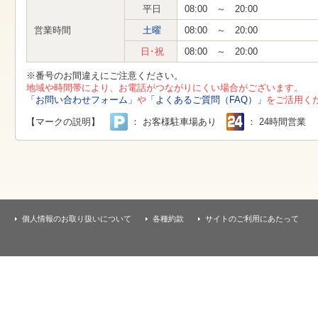
す
平日
08:00 ～ 20:00
本
文
営業時間
土曜
08:00 ～ 20:00
へ
移
日･祝
08:00 ～ 20:00
動
し
※番号のお間違えにご注意ください。
ま
地域や時間帯により、お電話がつながりにくい場合がございます。
す
「お問い合わせフォーム」
や
「よくあるご質問（FAQ）」
をご活用く
【マークの説明】
： お客様駐車場あり
： 24時間営業
個人情報のお取り扱いについて
各種約款
サイトのご利用にあたって