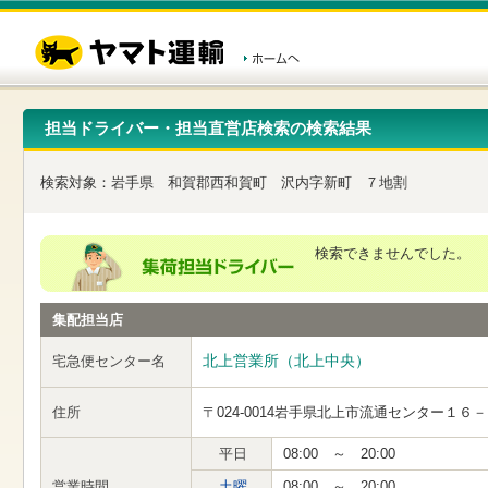
こ
ペ
こ
こ
の
ー
こ
こ
ペ
ジ
か
か
ー
内
ら
ら
ジ
移
ヘ
本
の
動
ッ
文
先
用
ダ
で
担当ドライバー・担当直営店検索の検索結果
頭
の
ー
す
で
リ
メ
す
ン
ニ
検索対象：
岩手県
和賀郡西和賀町
沢内字新町
７地割
ク
ュ
で
ー
す
で
ヘ
す
検索できませんでした。
ッ
ダ
ー
集配担当店
メ
ニ
ュ
北上営業所（北上中央）
宅急便センター名
ー
へ
住所
〒024-0014
岩手県北上市流通センター１６－
移
動
し
平日
08:00 ～ 20:00
ま
営業時間
土曜
08:00 ～ 20:00