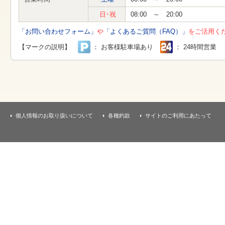
す
本
日･祝
08:00 ～ 20:00
文
へ
「お問い合わせフォーム」
や
「よくあるご質問（FAQ）」
をご活用く
移
動
【マークの説明】
： お客様駐車場あり
： 24時間営業
し
ま
す
個人情報のお取り扱いについて
各種約款
サイトのご利用にあたって