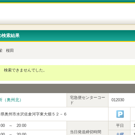
の検索結果
栄
桜田
検索できませんでした。
宅急便センターコー
所（奥州北）
012030
ド
手県奥州市水沢佐倉河字東大畑５２－６
:00 ～ 20:00
平日
当日発送締切時間
:00 ～ 20:00
土曜