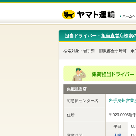
こ
ペ
こ
こ
の
ー
こ
こ
ペ
ジ
か
か
ー
内
ら
ら
ジ
移
ヘ
本
の
動
ッ
文
先
用
ダ
で
担当ドライバー・担当直営店検索
頭
の
ー
す
で
リ
メ
す
ン
ニ
検索対象：
岩手県
胆沢郡金ケ崎町
永
ク
ュ
で
ー
す
で
ヘ
す
ッ
ダ
ー
集配担当店
メ
ニ
ュ
岩手奥州営業
宅急便センター名
ー
へ
住所
〒023-0003
岩
移
動
し
平日
08
ま
営業時間
土曜
08