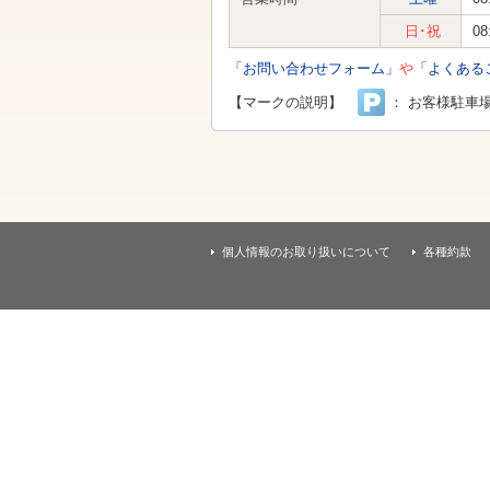
す
本
日･祝
08
文
へ
「お問い合わせフォーム」
や
「よくある
移
動
【マークの説明】
： お客様駐車
し
ま
す
個人情報のお取り扱いについて
各種約款