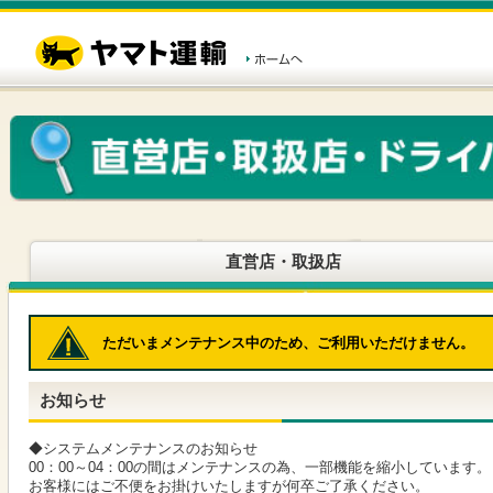
こ
ペ
こ
こ
の
ー
こ
こ
ペ
ジ
か
か
ー
内
ら
ら
ジ
移
ヘ
本
の
動
ッ
文
先
用
ダ
で
頭
の
ー
す
で
リ
メ
す
ン
ニ
ク
ュ
で
ー
す
で
ヘ
す
直営店・取扱店
ッ
ダ
ー
メ
ただいまメンテナンス中のため、ご利用いただけません。
ニ
ュ
ー
お知らせ
へ
移
動
◆システムメンテナンスのお知らせ
し
00：00～04：00の間はメンテナンスの為、一部機能を縮小しています。
ま
お客様にはご不便をお掛けいたしますが何卒ご了承ください。