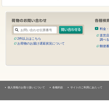
す
本
文
へ
移
動
し
料金
ま
す
直営
2件以上はこちら
調べ
お荷物のお届け遅延状況について
郵便
個人情報のお取り扱いについて
各種約款
サイトのご利用にあたって