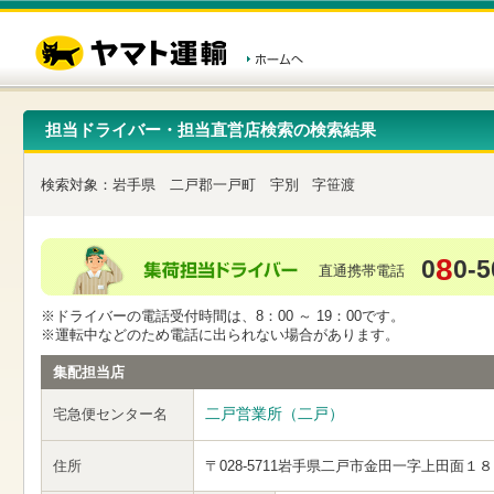
こ
ペ
こ
こ
の
ー
こ
こ
ペ
ジ
か
か
ー
内
ら
ら
ジ
移
ヘ
本
の
動
ッ
文
先
用
ダ
で
担当ドライバー・担当直営店検索の検索結果
頭
の
ー
す
で
リ
メ
す
ン
ニ
検索対象：
岩手県
二戸郡一戸町
宇別
字笹渡
ク
ュ
で
ー
す
で
ヘ
す
8
0
0-5
ッ
直通携帯電話
ダ
ー
※ドライバーの電話受付時間は、8：00 ～ 19：00です。
メ
※運転中などのため電話に出られない場合があります。
ニ
ュ
集配担当店
ー
へ
二戸営業所（二戸）
宅急便センター名
移
動
し
住所
〒028-5711
岩手県二戸市金田一字上田面１８
ま