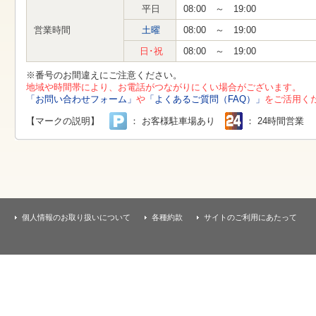
す
平日
08:00 ～ 19:00
本
文
営業時間
土曜
08:00 ～ 19:00
へ
移
日･祝
08:00 ～ 19:00
動
し
※番号のお間違えにご注意ください。
ま
地域や時間帯により、お電話がつながりにくい場合がございます。
す
「お問い合わせフォーム」
や
「よくあるご質問（FAQ）」
をご活用く
【マークの説明】
： お客様駐車場あり
： 24時間営業
個人情報のお取り扱いについて
各種約款
サイトのご利用にあたって