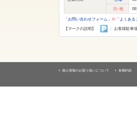
す
本
日･祝
08
文
へ
「お問い合わせフォーム」
や
「よくある
移
動
【マークの説明】
： お客様駐車
し
ま
す
個人情報のお取り扱いについて
各種約款