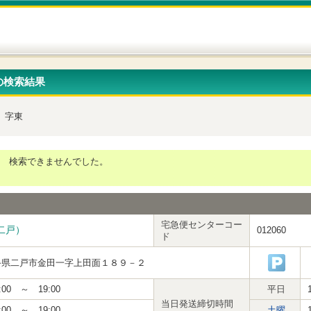
の検索結果
字東
検索できませんでした。
宅急便センターコー
二戸）
012060
ド
手県二戸市金田一字上田面１８９－２
:00 ～ 19:00
平日
当日発送締切時間
:00 ～ 19:00
土曜