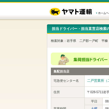
こ
ペ
こ
こ
の
ー
こ
こ
ペ
ジ
か
か
ー
内
ら
ら
ジ
移
ヘ
本
の
動
ッ
文
先
用
ダ
で
担当ドライバー・担当直営店検索
頭
の
ー
す
で
リ
メ
す
ン
ニ
検索対象：
岩手県
二戸郡一戸町
平糠
ク
ュ
で
ー
す
で
ヘ
す
ッ
ダ
ー
集配担当店
メ
ニ
ュ
二戸営業所（
宅急便センター名
ー
へ
住所
〒028-5711
岩
移
動
し
平日
08
ま
営業時間
土曜
08