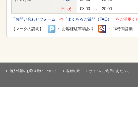
す
本
日･祝
08:00 ～ 20:00
文
へ
「お問い合わせフォーム」
や
「よくあるご質問（FAQ）」
をご活用く
移
動
【マークの説明】
： お客様駐車場あり
： 24時間営業
し
ま
す
個人情報のお取り扱いについて
各種約款
サイトのご利用にあたって