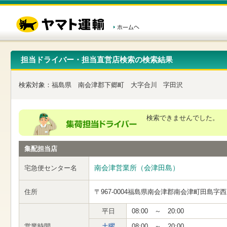
こ
ペ
こ
こ
の
ー
こ
こ
ペ
ジ
か
か
ー
内
ら
ら
ジ
移
ヘ
本
の
動
ッ
文
先
用
ダ
で
担当ドライバー・担当直営店検索の検索結果
頭
の
ー
す
で
リ
メ
す
ン
ニ
検索対象：
福島県
南会津郡下郷町
大字合川
字田沢
ク
ュ
で
ー
す
で
ヘ
す
検索できませんでした。
ッ
ダ
ー
集配担当店
メ
ニ
ュ
南会津営業所（会津田島）
宅急便センター名
ー
へ
住所
〒967-0004
福島県南会津郡南会津町田島字西
移
動
し
平日
08:00 ～ 20:00
ま
営業時間
土曜
08:00 ～ 20:00