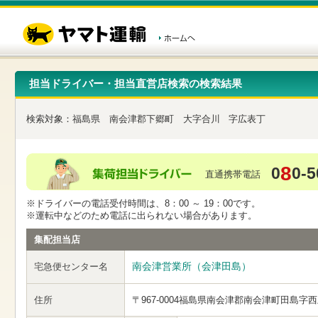
こ
ペ
こ
こ
の
ー
こ
こ
ペ
ジ
か
か
ー
内
ら
ら
ジ
移
ヘ
本
の
動
ッ
文
先
用
ダ
で
担当ドライバー・担当直営店検索の検索結果
頭
の
ー
す
で
リ
メ
す
ン
ニ
検索対象：
福島県
南会津郡下郷町
大字合川
字広表丁
ク
ュ
で
ー
す
で
ヘ
す
8
0
0-5
ッ
直通携帯電話
ダ
ー
※ドライバーの電話受付時間は、8：00 ～ 19：00です。
メ
※運転中などのため電話に出られない場合があります。
ニ
ュ
集配担当店
ー
へ
南会津営業所（会津田島）
宅急便センター名
移
動
し
住所
〒967-0004
福島県南会津郡南会津町田島字西
ま