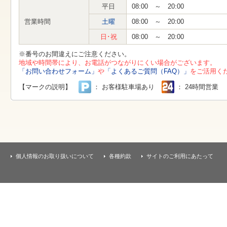
す
平日
08:00 ～ 20:00
本
文
営業時間
土曜
08:00 ～ 20:00
へ
移
日･祝
08:00 ～ 20:00
動
し
※番号のお間違えにご注意ください。
ま
地域や時間帯により、お電話がつながりにくい場合がございます。
す
「お問い合わせフォーム」
や
「よくあるご質問（FAQ）」
をご活用く
【マークの説明】
： お客様駐車場あり
： 24時間営業
個人情報のお取り扱いについて
各種約款
サイトのご利用にあたって