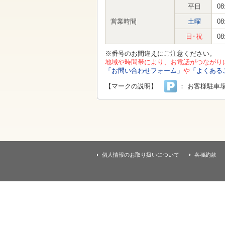
す
平日
08
本
文
営業時間
土曜
08
へ
移
日･祝
08
動
し
※番号のお間違えにご注意ください。
ま
地域や時間帯により、お電話がつながり
す
「お問い合わせフォーム」
や
「よくある
【マークの説明】
： お客様駐車
個人情報のお取り扱いについて
各種約款