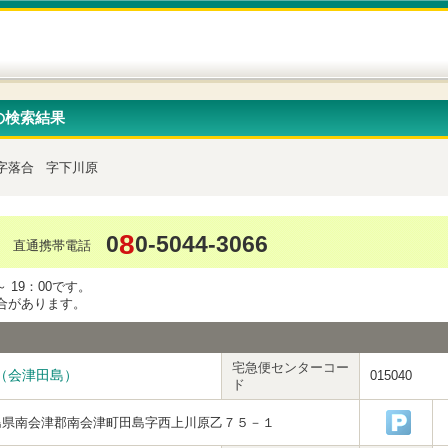
の検索結果
字落合
字下川原
8
0
0-5044-3066
直通携帯電話
 19：00です。
合があります。
宅急便センターコー
（会津田島）
015040
ド
島県南会津郡南会津町田島字西上川原乙７５－１