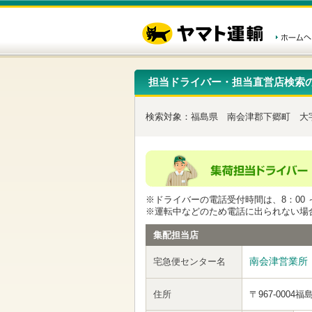
こ
ペ
こ
こ
の
ー
こ
こ
ペ
ジ
か
か
ー
内
ら
ら
ジ
移
ヘ
本
の
動
ッ
文
先
用
ダ
で
担当ドライバー・担当直営店検索
頭
の
ー
す
で
リ
メ
す
ン
ニ
検索対象：
福島県
南会津郡下郷町
大
ク
ュ
で
ー
す
で
ヘ
す
ッ
ダ
ー
※ドライバーの電話受付時間は、8：00 ～
メ
※運転中などのため電話に出られない場
ニ
ュ
集配担当店
ー
へ
南会津営業所
宅急便センター名
移
動
し
住所
〒967-0004
福
ま