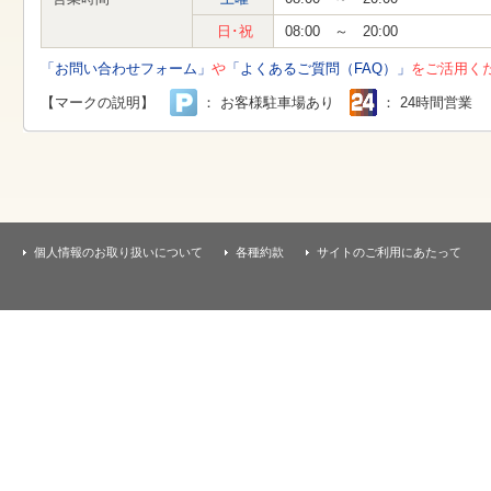
す
本
日･祝
08:00 ～ 20:00
文
へ
「お問い合わせフォーム」
や
「よくあるご質問（FAQ）」
をご活用く
移
動
【マークの説明】
： お客様駐車場あり
： 24時間営業
し
ま
す
個人情報のお取り扱いについて
各種約款
サイトのご利用にあたって