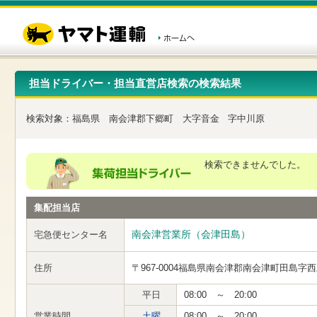
こ
ペ
こ
こ
の
ー
こ
こ
ペ
ジ
か
か
ー
内
ら
ら
ジ
移
ヘ
本
の
動
ッ
文
先
用
ダ
で
担当ドライバー・担当直営店検索の検索結果
頭
の
ー
す
で
リ
メ
す
ン
ニ
検索対象：
福島県
南会津郡下郷町
大字音金
字中川原
ク
ュ
で
ー
す
で
ヘ
す
検索できませんでした。
ッ
ダ
ー
集配担当店
メ
ニ
ュ
南会津営業所（会津田島）
宅急便センター名
ー
へ
住所
〒967-0004
福島県南会津郡南会津町田島字西
移
動
し
平日
08:00 ～ 20:00
ま
営業時間
土曜
08:00 ～ 20:00