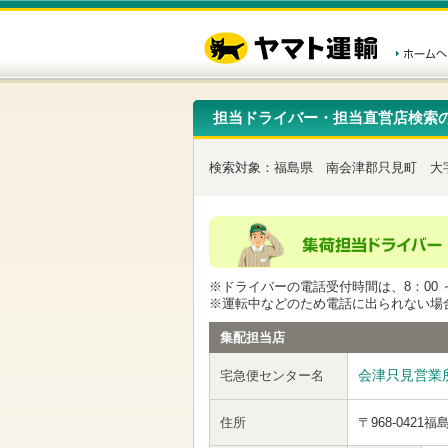
こ
ペ
こ
こ
の
ー
こ
こ
ペ
ジ
か
か
ー
内
ら
ら
ジ
移
ヘ
本
の
動
ッ
文
先
用
ダ
で
担当ドライバー・担当直営店検索
頭
の
ー
す
で
リ
メ
す
ン
ニ
検索対象：
福島県
南会津郡只見町
大
ク
ュ
で
ー
す
で
ヘ
す
ッ
ダ
ー
※ドライバーの電話受付時間は、8：00 ～
メ
※運転中などのため電話に出られない場
ニ
ュ
集配担当店
ー
へ
会津只見営業
宅急便センター名
移
動
し
住所
〒968-0421
福
ま