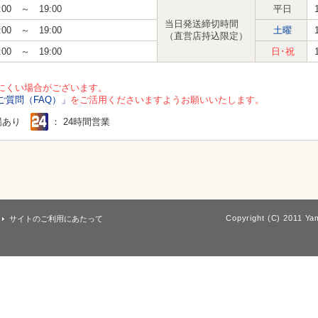
:00 ～ 19:00
平日
当日発送締切時間
:00 ～ 19:00
土曜
（直営店持込限定）
:00 ～ 19:00
日･祝
にくい場合がございます。
ご質問（FAQ）」
をご活用くださいますようお願いいたします。
場あり
： 24時間営業
Copyright (C) 2011 Yam
サイトのご利用にあたって