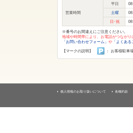
す
平日
08
本
文
営業時間
土曜
08
へ
移
日･祝
08
動
し
※番号のお間違えにご注意ください。
ま
地域や時間帯により、お電話がつながり
す
「お問い合わせフォーム」
や
「よくある
【マークの説明】
： お客様駐車
個人情報のお取り扱いについて
各種約款