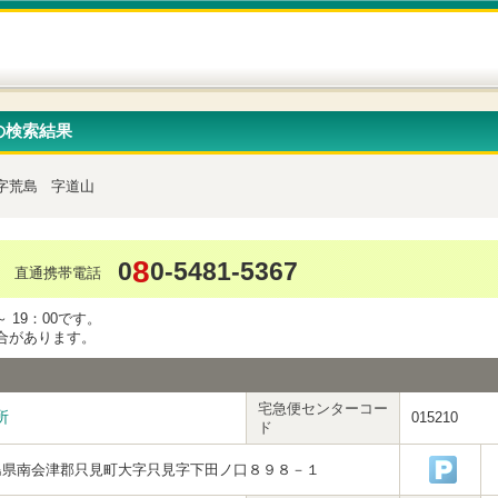
の検索結果
字荒島
字道山
8
0
0-5481-5367
直通携帯電話
 19：00です。
合があります。
宅急便センターコー
所
015210
ド
島県南会津郡只見町大字只見字下田ノ口８９８－１