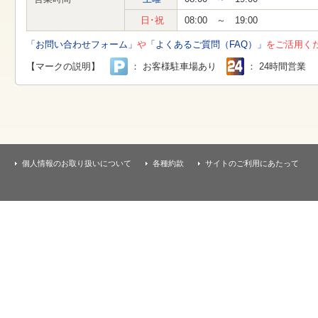
す
本
日･祝
08:00 ～ 19:00
文
へ
「お問い合わせフォーム」
や
「よくあるご質問（FAQ）」
をご活用く
移
動
【マークの説明】
： お客様駐車場あり
： 24時間営業
し
ま
す
個人情報のお取り扱いについて
各種約款
サイトのご利用にあたって