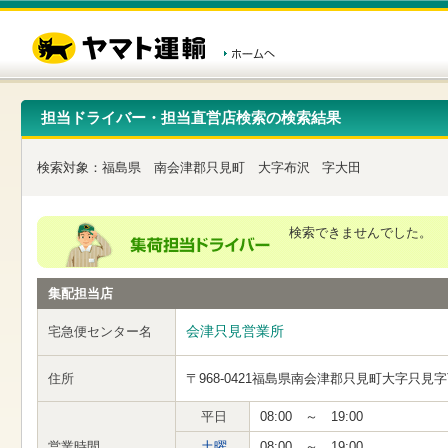
こ
ペ
こ
こ
の
ー
こ
こ
ペ
ジ
か
か
ー
内
ら
ら
ジ
移
ヘ
本
の
動
ッ
文
先
用
ダ
で
担当ドライバー・担当直営店検索の検索結果
頭
の
ー
す
で
リ
メ
す
ン
ニ
検索対象：
福島県
南会津郡只見町
大字布沢
字大田
ク
ュ
で
ー
す
で
ヘ
す
検索できませんでした。
ッ
ダ
ー
集配担当店
メ
ニ
ュ
会津只見営業所
宅急便センター名
ー
へ
住所
〒968-0421
福島県南会津郡只見町大字只見字
移
動
し
平日
08:00 ～ 19:00
ま
営業時間
土曜
08:00 ～ 19:00