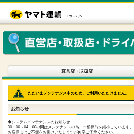
こ
ペ
こ
こ
の
ー
こ
こ
ペ
ジ
か
か
ー
内
ら
ら
ジ
移
ヘ
本
の
動
ッ
文
先
用
ダ
で
頭
の
ー
す
で
リ
メ
す
ン
ニ
ク
ュ
で
ー
す
で
ヘ
す
直営店・取扱店
ッ
ダ
ー
メ
ただいまメンテナンス中のため、ご利用いただけません。
ニ
ュ
ー
お知らせ
へ
移
動
◆システムメンテナンスのお知らせ
し
00：00～04：00の間はメンテナンスの為、一部機能を縮小しています。
ま
お客様にはご不便をお掛けいたしますが何卒ご了承ください。