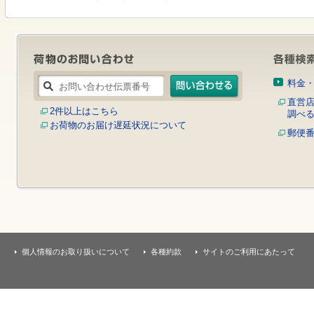
す
本
文
へ
移
動
し
料金
ま
す
直営
2件以上はこちら
調べ
お荷物のお届け遅延状況について
郵便
個人情報のお取り扱いについて
各種約款
サイトのご利用にあたって