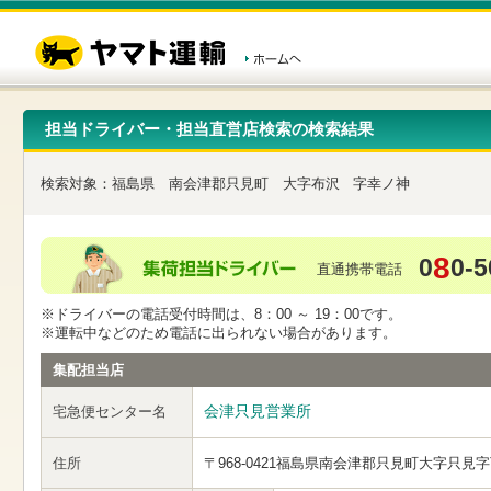
こ
ペ
こ
こ
の
ー
こ
こ
ペ
ジ
か
か
ー
内
ら
ら
ジ
移
ヘ
本
の
動
ッ
文
先
用
ダ
で
担当ドライバー・担当直営店検索の検索結果
頭
の
ー
す
で
リ
メ
す
ン
ニ
検索対象：
福島県
南会津郡只見町
大字布沢
字幸ノ神
ク
ュ
で
ー
す
で
ヘ
す
8
0
0-5
ッ
直通携帯電話
ダ
ー
※ドライバーの電話受付時間は、8：00 ～ 19：00です。
メ
※運転中などのため電話に出られない場合があります。
ニ
ュ
集配担当店
ー
へ
会津只見営業所
宅急便センター名
移
動
し
住所
〒968-0421
福島県南会津郡只見町大字只見字
ま