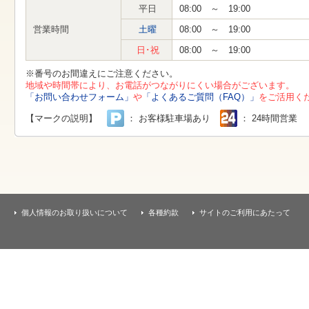
す
平日
08:00 ～ 19:00
本
文
営業時間
土曜
08:00 ～ 19:00
へ
移
日･祝
08:00 ～ 19:00
動
し
※番号のお間違えにご注意ください。
ま
地域や時間帯により、お電話がつながりにくい場合がございます。
す
「お問い合わせフォーム」
や
「よくあるご質問（FAQ）」
をご活用く
【マークの説明】
： お客様駐車場あり
： 24時間営業
個人情報のお取り扱いについて
各種約款
サイトのご利用にあたって