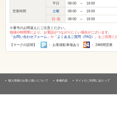
す
平日
08:00 ～ 19:00
本
文
営業時間
土曜
08:00 ～ 19:00
へ
移
日･祝
08:00 ～ 19:00
動
し
※番号のお間違えにご注意ください。
ま
地域や時間帯により、お電話がつながりにくい場合がございます。
す
「お問い合わせフォーム」
や
「よくあるご質問（FAQ）」
をご活用く
【マークの説明】
： お客様駐車場あり
： 24時間営業
個人情報のお取り扱いについて
各種約款
サイトのご利用にあたって