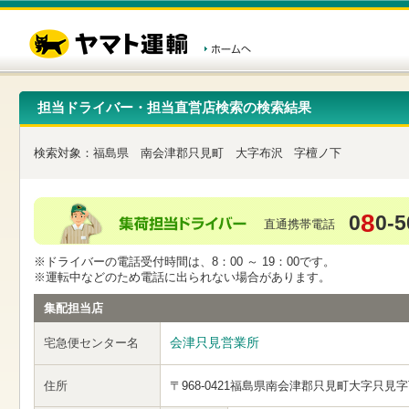
こ
ペ
こ
こ
の
ー
こ
こ
ペ
ジ
か
か
ー
内
ら
ら
ジ
移
ヘ
本
の
動
ッ
文
先
用
ダ
で
担当ドライバー・担当直営店検索の検索結果
頭
の
ー
す
で
リ
メ
す
ン
ニ
検索対象：
福島県
南会津郡只見町
大字布沢
字檀ノ下
ク
ュ
で
ー
す
で
ヘ
す
8
0
0-5
ッ
直通携帯電話
ダ
ー
※ドライバーの電話受付時間は、8：00 ～ 19：00です。
メ
※運転中などのため電話に出られない場合があります。
ニ
ュ
集配担当店
ー
へ
会津只見営業所
宅急便センター名
移
動
し
住所
〒968-0421
福島県南会津郡只見町大字只見字
ま