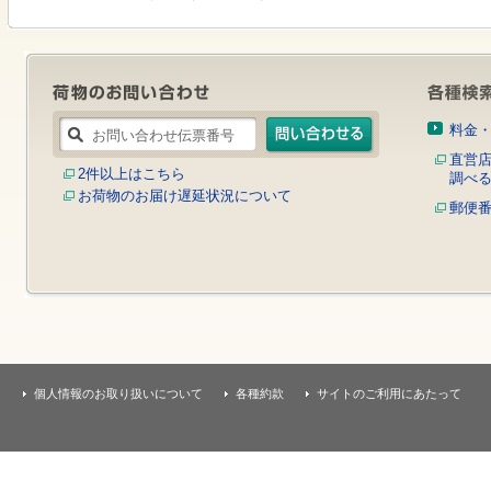
す
本
文
へ
移
動
し
料金
ま
す
直営
2件以上はこちら
調べ
お荷物のお届け遅延状況について
郵便
個人情報のお取り扱いについて
各種約款
サイトのご利用にあたって