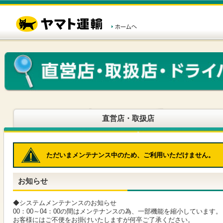
こ
ペ
こ
こ
の
ー
こ
こ
ペ
ジ
か
か
ー
内
ら
ら
ジ
移
ヘ
本
の
動
ッ
文
先
用
ダ
で
頭
の
ー
す
で
リ
メ
す
ン
ニ
ク
ュ
で
ー
す
で
ヘ
す
直営店・取扱店
ッ
ダ
ー
メ
ただいまメンテナンス中のため、ご利用いただけません。
ニ
ュ
ー
お知らせ
へ
移
動
◆システムメンテナンスのお知らせ
し
00：00～04：00の間はメンテナンスの為、一部機能を縮小しています。
ま
お客様にはご不便をお掛けいたしますが何卒ご了承ください。