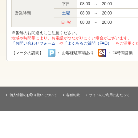
す
平日
08:00 ～ 20:00
本
文
営業時間
土曜
08:00 ～ 20:00
へ
移
日･祝
08:00 ～ 20:00
動
し
※番号のお間違えにご注意ください。
ま
地域や時間帯により、お電話がつながりにくい場合がございます。
す
「お問い合わせフォーム」
や
「よくあるご質問（FAQ）」
をご活用く
【マークの説明】
： お客様駐車場あり
： 24時間営業
個人情報のお取り扱いについて
各種約款
サイトのご利用にあたって