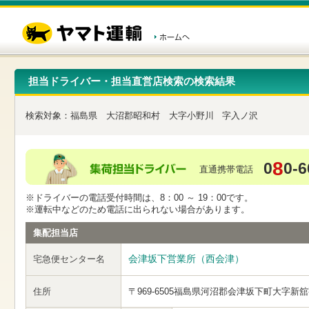
こ
ペ
こ
こ
の
ー
こ
こ
ペ
ジ
か
か
ー
内
ら
ら
ジ
移
ヘ
本
の
動
ッ
文
先
用
ダ
で
担当ドライバー・担当直営店検索の検索結果
頭
の
ー
す
で
リ
メ
す
ン
ニ
検索対象：
福島県
大沼郡昭和村
大字小野川
字入ノ沢
ク
ュ
で
ー
す
で
ヘ
す
8
0
0-6
ッ
直通携帯電話
ダ
ー
※ドライバーの電話受付時間は、8：00 ～ 19：00です。
メ
※運転中などのため電話に出られない場合があります。
ニ
ュ
集配担当店
ー
へ
会津坂下営業所（西会津）
宅急便センター名
移
動
し
住所
〒969-6505
福島県河沼郡会津坂下町大字新舘
ま