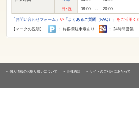
す
本
日･祝
08:00 ～ 20:00
文
へ
「お問い合わせフォーム」
や
「よくあるご質問（FAQ）」
をご活用く
移
動
【マークの説明】
： お客様駐車場あり
： 24時間営業
し
ま
す
個人情報のお取り扱いについて
各種約款
サイトのご利用にあたって