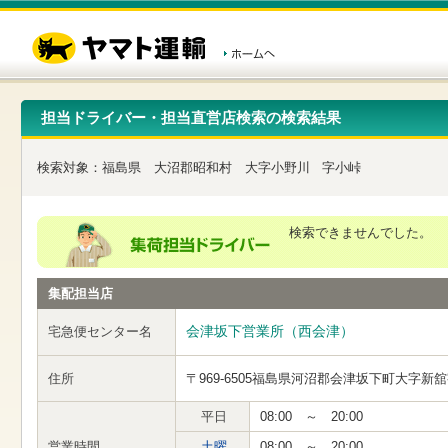
こ
ペ
こ
こ
の
ー
こ
こ
ペ
ジ
か
か
ー
内
ら
ら
ジ
移
ヘ
本
の
動
ッ
文
先
用
ダ
で
担当ドライバー・担当直営店検索の検索結果
頭
の
ー
す
で
リ
メ
す
ン
ニ
検索対象：
福島県
大沼郡昭和村
大字小野川
字小峠
ク
ュ
で
ー
す
で
ヘ
す
検索できませんでした。
ッ
ダ
ー
集配担当店
メ
ニ
ュ
会津坂下営業所（西会津）
宅急便センター名
ー
へ
住所
〒969-6505
福島県河沼郡会津坂下町大字新舘
移
動
し
平日
08:00 ～ 20:00
ま
営業時間
土曜
08:00 ～ 20:00