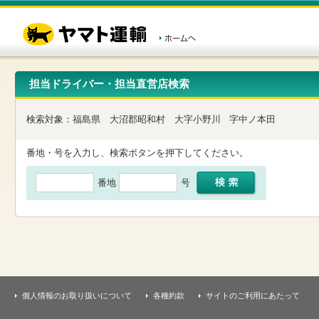
こ
ペ
こ
こ
の
ー
こ
こ
ペ
ジ
か
か
ー
内
ら
ら
ジ
移
ヘ
本
の
動
ッ
文
先
用
ダ
で
担当ドライバー・担当直営店検索
頭
の
ー
す
で
リ
メ
す
ン
ニ
検索対象：
福島県
大沼郡昭和村
大字小野川
字中ノ本田
ク
ュ
で
ー
す
で
番地・号を入力し、検索ボタンを押下してください。
ヘ
す
ッ
番地
号
ダ
ー
メ
ニ
ュ
ー
へ
移
動
し
個人情報のお取り扱いについて
各種約款
サイトのご利用にあたって
ま