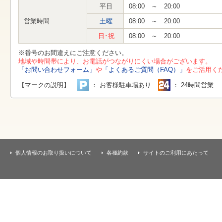
す
平日
08:00 ～ 20:00
本
文
営業時間
土曜
08:00 ～ 20:00
へ
移
日･祝
08:00 ～ 20:00
動
し
※番号のお間違えにご注意ください。
ま
地域や時間帯により、お電話がつながりにくい場合がございます。
す
「お問い合わせフォーム」
や
「よくあるご質問（FAQ）」
をご活用く
【マークの説明】
： お客様駐車場あり
： 24時間営業
個人情報のお取り扱いについて
各種約款
サイトのご利用にあたって