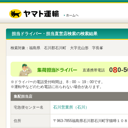
こ
ペ
こ
こ
の
ー
こ
こ
ペ
ジ
か
か
ー
内
ら
ら
ジ
移
ヘ
本
の
動
ッ
文
先
用
ダ
で
担当ドライバー・担当直営店検索の検索結果
頭
の
ー
す
で
リ
メ
す
ン
ニ
検索対象：
福島県
石川郡石川町
大字北山形
字長峯
ク
ュ
で
ー
す
で
ヘ
す
8
0
0-5
ッ
直通携帯電話
ダ
ー
※ドライバーの電話受付時間は、8：00 ～ 19：00です。
メ
※運転中などのため電話に出られない場合があります。
ニ
ュ
集配担当店
ー
へ
石川営業所（石川）
宅急便センター名
移
動
し
住所
〒963-7855
福島県石川郡石川町字猫啼１０８
ま