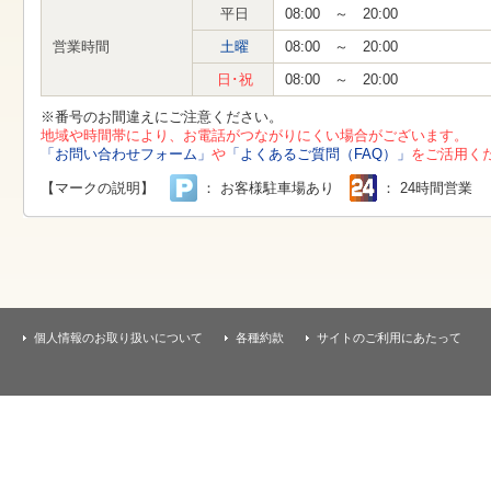
す
平日
08:00 ～ 20:00
本
文
営業時間
土曜
08:00 ～ 20:00
へ
移
日･祝
08:00 ～ 20:00
動
し
※番号のお間違えにご注意ください。
ま
地域や時間帯により、お電話がつながりにくい場合がございます。
す
「お問い合わせフォーム」
や
「よくあるご質問（FAQ）」
をご活用く
【マークの説明】
： お客様駐車場あり
： 24時間営業
個人情報のお取り扱いについて
各種約款
サイトのご利用にあたって