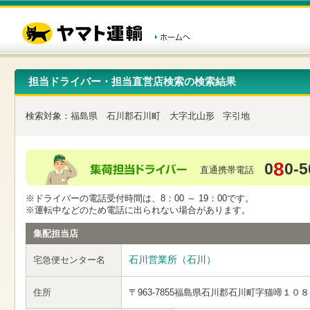
こ
ペ
こ
こ
の
ー
こ
こ
ペ
ジ
か
か
ー
内
ら
ら
ジ
移
ヘ
本
の
動
ッ
文
先
用
ダ
で
担当ドライバー・担当直営店検索の検索結果
頭
の
ー
す
で
リ
メ
す
ン
ニ
検索対象：
福島県
石川郡石川町
大字北山形
字引地
ク
ュ
で
ー
す
で
ヘ
す
8
0
0-5
ッ
直通携帯電話
ダ
ー
※ドライバーの電話受付時間は、8：00 ～ 19：00です。
メ
※運転中などのため電話に出られない場合があります。
ニ
ュ
集配担当店
ー
へ
石川営業所（石川）
宅急便センター名
移
動
し
住所
〒963-7855
福島県石川郡石川町字猫啼１０８
ま