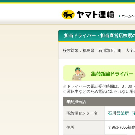
こ
ペ
こ
こ
の
ー
こ
こ
ペ
ジ
か
か
ー
内
ら
ら
ジ
移
ヘ
本
の
動
ッ
文
先
用
ダ
で
担当ドライバー・担当直営店検索
頭
の
ー
す
で
リ
メ
す
ン
ニ
検索対象：
福島県
石川郡石川町
大字
ク
ュ
で
ー
す
で
ヘ
す
ッ
ダ
ー
※ドライバーの電話受付時間は、8：00 ～
メ
※運転中などのため電話に出られない場
ニ
ュ
集配担当店
ー
へ
石川営業所（
宅急便センター名
移
動
し
住所
〒963-7855
福
ま