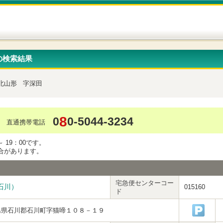
の検索結果
北山形
字深田
8
0
0-5044-3234
直通携帯電話
 19：00です。
合があります。
宅急便センターコー
石川）
015160
ド
島県石川郡石川町字猫啼１０８－１９