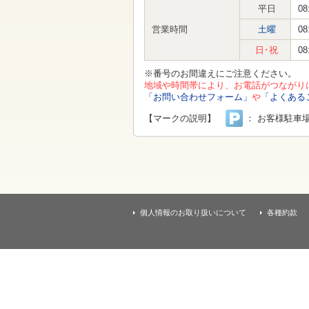
す
平日
08
本
文
営業時間
土曜
08
へ
移
日･祝
08
動
し
※番号のお間違えにご注意ください。
ま
地域や時間帯により、お電話がつながり
す
「お問い合わせフォーム」
や
「よくある
【マークの説明】
： お客様駐車
個人情報のお取り扱いについて
各種約款