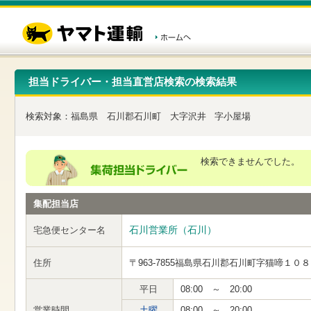
こ
ペ
こ
こ
の
ー
こ
こ
ペ
ジ
か
か
ー
内
ら
ら
ジ
移
ヘ
本
の
動
ッ
文
先
用
ダ
で
担当ドライバー・担当直営店検索の検索結果
頭
の
ー
す
で
リ
メ
す
ン
ニ
検索対象：
福島県
石川郡石川町
大字沢井
字小屋場
ク
ュ
で
ー
す
で
ヘ
す
検索できませんでした。
ッ
ダ
ー
集配担当店
メ
ニ
ュ
石川営業所（石川）
宅急便センター名
ー
へ
住所
〒963-7855
福島県石川郡石川町字猫啼１０８
移
動
し
平日
08:00 ～ 20:00
ま
営業時間
土曜
08:00 ～ 20:00