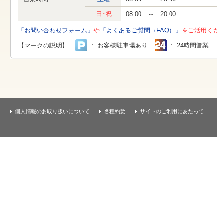
す
本
日･祝
08:00 ～ 20:00
文
へ
「お問い合わせフォーム」
や
「よくあるご質問（FAQ）」
をご活用く
移
動
【マークの説明】
： お客様駐車場あり
： 24時間営業
し
ま
す
個人情報のお取り扱いについて
各種約款
サイトのご利用にあたって