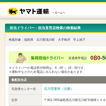
こ
ペ
こ
こ
の
ー
こ
こ
ペ
ジ
か
か
ー
内
ら
ら
ジ
移
ヘ
本
の
動
ッ
文
先
用
ダ
で
担当ドライバー・担当直営店検索の検索結果
頭
の
ー
す
で
リ
メ
す
ン
ニ
検索対象：
福島県
石川郡浅川町
大字根岸
字上池下
ク
ュ
で
ー
す
で
ヘ
す
8
0
0-5
ッ
直通携帯電話
ダ
ー
※ドライバーの電話受付時間は、8：00 ～ 19：00です。
メ
※運転中などのため電話に出られない場合があります。
ニ
ュ
集配担当店
ー
へ
石川営業所（古殿）
宅急便センター名
移
動
し
住所
〒963-7855
福島県石川郡石川町字猫啼１０８
ま