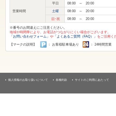
す
平日
08:00 ～ 20:00
本
文
営業時間
土曜
08:00 ～ 20:00
へ
移
日･祝
08:00 ～ 20:00
動
し
※番号のお間違えにご注意ください。
ま
地域や時間帯により、お電話がつながりにくい場合がございます。
す
「お問い合わせフォーム」
や
「よくあるご質問（FAQ）」
をご活用く
【マークの説明】
： お客様駐車場あり
： 24時間営業
個人情報のお取り扱いについて
各種約款
サイトのご利用にあたって