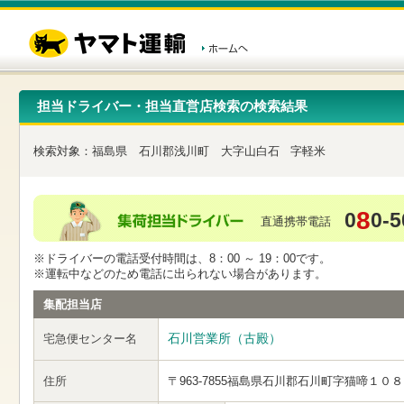
こ
ペ
こ
こ
の
ー
こ
こ
ペ
ジ
か
か
ー
内
ら
ら
ジ
移
ヘ
本
の
動
ッ
文
先
用
ダ
で
担当ドライバー・担当直営店検索の検索結果
頭
の
ー
す
で
リ
メ
す
ン
ニ
検索対象：
福島県
石川郡浅川町
大字山白石
字軽米
ク
ュ
で
ー
す
で
ヘ
す
8
0
0-5
ッ
直通携帯電話
ダ
ー
※ドライバーの電話受付時間は、8：00 ～ 19：00です。
メ
※運転中などのため電話に出られない場合があります。
ニ
ュ
集配担当店
ー
へ
石川営業所（古殿）
宅急便センター名
移
動
し
住所
〒963-7855
福島県石川郡石川町字猫啼１０８
ま