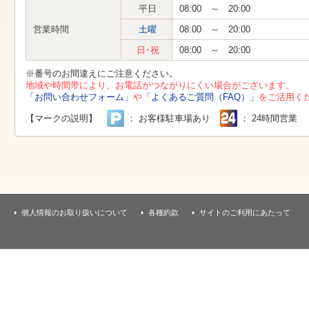
す
平日
08:00 ～ 20:00
本
文
営業時間
土曜
08:00 ～ 20:00
へ
移
日･祝
08:00 ～ 20:00
動
し
※番号のお間違えにご注意ください。
ま
地域や時間帯により、お電話がつながりにくい場合がございます。
す
「お問い合わせフォーム」
や
「よくあるご質問（FAQ）」
をご活用く
【マークの説明】
： お客様駐車場あり
： 24時間営業
個人情報のお取り扱いについて
各種約款
サイトのご利用にあたって