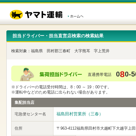
こ
ペ
こ
こ
の
ー
こ
こ
ペ
ジ
か
か
ー
内
ら
ら
ジ
移
ヘ
本
の
動
ッ
文
先
用
ダ
で
担当ドライバー・担当直営店検索の検索結果
頭
の
ー
す
で
リ
メ
す
ン
ニ
検索対象：
福島県
田村郡三春町
大字熊耳
字上荒井
ク
ュ
で
ー
す
で
ヘ
す
8
0
0-5
ッ
直通携帯電話
ダ
ー
※ドライバーの電話受付時間は、8：00 ～ 19：00です。
メ
※運転中などのため電話に出られない場合があります。
ニ
ュ
集配担当店
ー
へ
福島田村営業所（三春）
宅急便センター名
移
動
し
住所
〒963-4112
福島県田村市大越町下大越字上田
ま