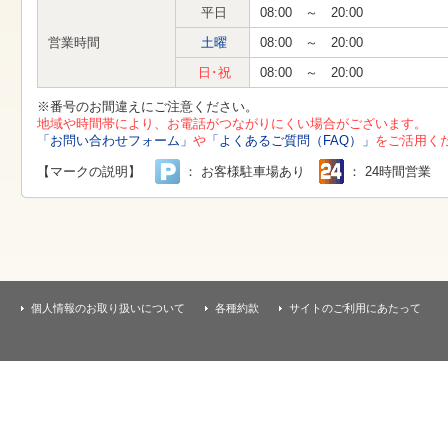
す
平日
08:00 ～ 20:00
本
文
営業時間
土曜
08:00 ～ 20:00
へ
移
日･祝
08:00 ～ 20:00
動
し
※番号のお間違えにご注意ください。
ま
地域や時間帯により、お電話がつながりにくい場合がございます。
す
「お問い合わせフォーム」
や
「よくあるご質問（FAQ）」
をご活用く
【マークの説明】
： お客様駐車場あり
： 24時間営業
個人情報のお取り扱いについて
各種約款
サイトのご利用にあたって