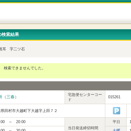
の検索結果
熊耳
字二ツ石
検索できませんでした。
宅急便センターコー
所（三春）
015261
ド
島県田村市大越町下大越字上田７２
:00 ～ 20:00
平日
当日発送締切時間
:00 ～ 20:00
土曜