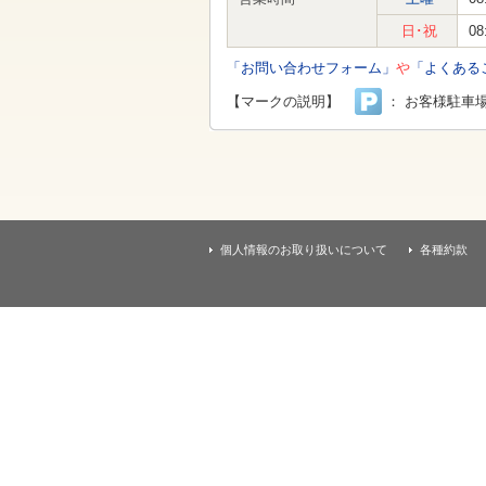
す
本
日･祝
08
文
へ
「お問い合わせフォーム」
や
「よくある
移
動
【マークの説明】
： お客様駐車
し
ま
す
個人情報のお取り扱いについて
各種約款