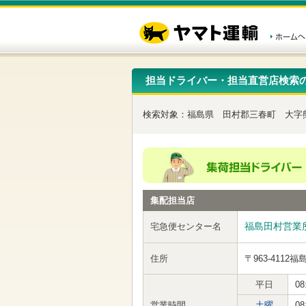
こ
ペ
こ
こ
の
ー
こ
こ
ペ
ジ
か
か
ー
内
ら
ら
ジ
移
ヘ
本
の
動
ッ
文
先
用
ダ
で
担当ドライバー・担当直営店検索
頭
の
ー
す
で
リ
メ
す
ン
ニ
検索対象：
福島県
田村郡三春町
大字
ク
ュ
で
ー
す
で
ヘ
す
ッ
ダ
ー
集配担当店
メ
ニ
ュ
福島田村営業
宅急便センター名
ー
へ
住所
〒963-4112
福
移
動
し
平日
08
ま
営業時間
土曜
08