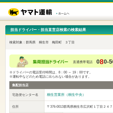
こ
ペ
こ
こ
の
ー
こ
こ
ペ
ジ
か
か
ー
内
ら
ら
ジ
移
ヘ
本
の
動
ッ
文
先
用
ダ
で
担当ドライバー・担当直営店検索の検索結果
頭
の
ー
す
で
リ
メ
す
ン
ニ
検索対象：
群馬県
桐生市
梅田町
３丁目
ク
ュ
で
ー
す
で
ヘ
す
8
0
0-5
ッ
直通携帯電話
ダ
ー
※ドライバーの電話受付時間は、8：00 ～ 19：00です。
メ
※運転中などのため電話に出られない場合があります。
ニ
ュ
集配担当店
ー
へ
桐生営業所（桐生中央）
宅急便センター名
移
動
し
住所
〒376-0013
群馬県桐生市広沢町１丁目２４７
ま