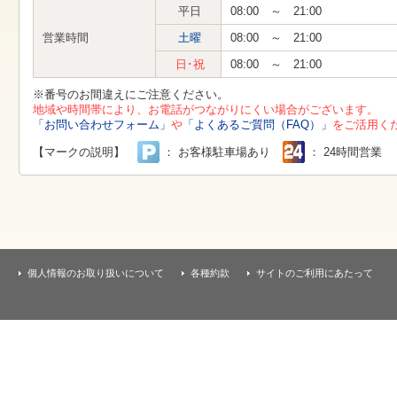
す
平日
08:00 ～ 21:00
本
文
営業時間
土曜
08:00 ～ 21:00
へ
移
日･祝
08:00 ～ 21:00
動
し
※番号のお間違えにご注意ください。
ま
地域や時間帯により、お電話がつながりにくい場合がございます。
す
「お問い合わせフォーム」
や
「よくあるご質問（FAQ）」
をご活用く
【マークの説明】
： お客様駐車場あり
： 24時間営業
個人情報のお取り扱いについて
各種約款
サイトのご利用にあたって