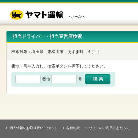
こ
ペ
こ
こ
の
ー
こ
こ
ペ
ジ
か
か
ー
内
ら
ら
ジ
移
ヘ
本
の
動
ッ
文
先
用
ダ
で
担当ドライバー・担当直営店検索
頭
の
ー
す
で
リ
メ
す
ン
ニ
検索対象：
埼玉県
東松山市
あずま町
４丁目
ク
ュ
で
ー
す
で
番地・号を入力し、検索ボタンを押下してください。
ヘ
す
ッ
番地
号
ダ
ー
メ
ニ
ュ
ー
へ
移
動
し
個人情報のお取り扱いについて
各種約款
サイトのご利用にあたって
ま