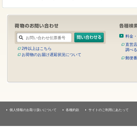
す
本
文
へ
移
動
し
料金
ま
す
直営
2件以上はこちら
調べ
お荷物のお届け遅延状況について
郵便
個人情報のお取り扱いについて
各種約款
サイトのご利用にあたって