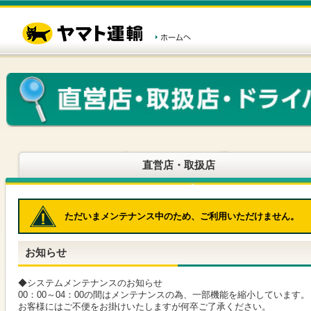
こ
ペ
こ
こ
の
ー
こ
こ
ペ
ジ
か
か
ー
内
ら
ら
ジ
移
ヘ
本
の
動
ッ
文
先
用
ダ
で
頭
の
ー
す
で
リ
メ
す
ン
ニ
ク
ュ
で
ー
す
で
ヘ
す
直営店・取扱店
ッ
ダ
ー
メ
ただいまメンテナンス中のため、ご利用いただけません。
ニ
ュ
ー
お知らせ
へ
移
動
◆システムメンテナンスのお知らせ
し
00：00～04：00の間はメンテナンスの為、一部機能を縮小しています。
ま
お客様にはご不便をお掛けいたしますが何卒ご了承ください。