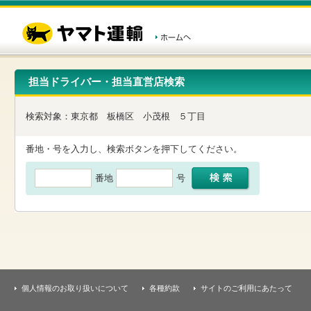
こ
ペ
こ
こ
の
ー
こ
こ
ペ
ジ
か
か
ー
内
ら
ら
ジ
移
ヘ
本
の
動
ッ
文
先
用
ダ
で
担当ドライバー・担当直営店検索
頭
の
ー
す
で
リ
メ
す
ン
ニ
検索対象：
東京都
板橋区
小茂根
５丁目
ク
ュ
で
ー
す
で
番地・号を入力し、検索ボタンを押下してください。
ヘ
す
ッ
番地
号
ダ
ー
メ
ニ
ュ
ー
へ
移
動
し
個人情報のお取り扱いについて
各種約款
サイトのご利用にあたって
ま