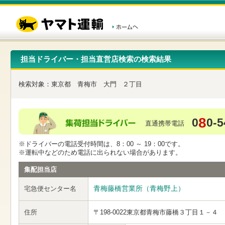
こ
ペ
こ
こ
の
ー
こ
こ
ペ
ジ
か
か
ー
内
ら
ら
ジ
移
ヘ
本
の
動
ッ
文
先
用
ダ
で
担当ドライバー・担当直営店検索の検索結果
頭
の
ー
す
で
リ
メ
す
ン
ニ
検索対象：
東京都
青梅市
大門
２丁目
ク
ュ
で
ー
す
で
ヘ
す
8
0
0-5
ッ
直通携帯電話
ダ
ー
※ドライバーの電話受付時間は、8：00 ～ 19：00です。
メ
※運転中などのため電話に出られない場合があります。
ニ
ュ
集配担当店
ー
へ
青梅藤橋営業所（青梅野上）
宅急便センター名
移
動
し
住所
〒198-0022
東京都青梅市藤橋３丁目１－４
ま