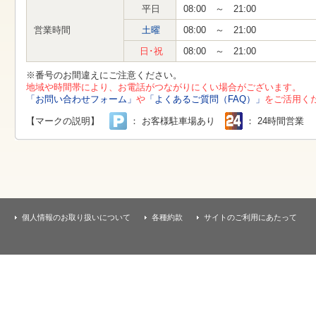
す
平日
08:00 ～ 21:00
本
文
営業時間
土曜
08:00 ～ 21:00
へ
移
日･祝
08:00 ～ 21:00
動
し
※番号のお間違えにご注意ください。
ま
地域や時間帯により、お電話がつながりにくい場合がございます。
す
「お問い合わせフォーム」
や
「よくあるご質問（FAQ）」
をご活用く
【マークの説明】
： お客様駐車場あり
： 24時間営業
個人情報のお取り扱いについて
各種約款
サイトのご利用にあたって