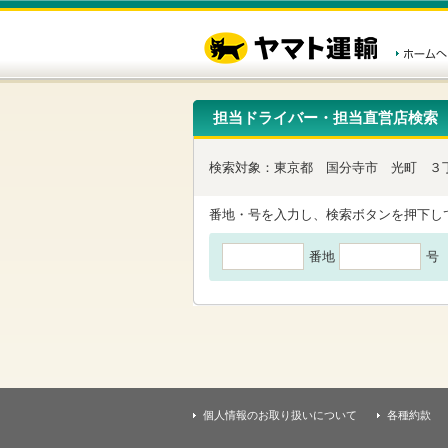
こ
ペ
こ
こ
の
ー
こ
こ
ペ
ジ
か
か
ー
内
ら
ら
ジ
移
ヘ
本
の
動
ッ
文
先
用
ダ
で
担当ドライバー・担当直営店検索
頭
の
ー
す
で
リ
メ
す
ン
ニ
検索対象：
東京都
国分寺市
光町
３
ク
ュ
で
ー
す
で
番地・号を入力し、検索ボタンを押下し
ヘ
す
ッ
番地
号
ダ
ー
メ
ニ
ュ
ー
へ
移
動
し
個人情報のお取り扱いについて
各種約款
ま