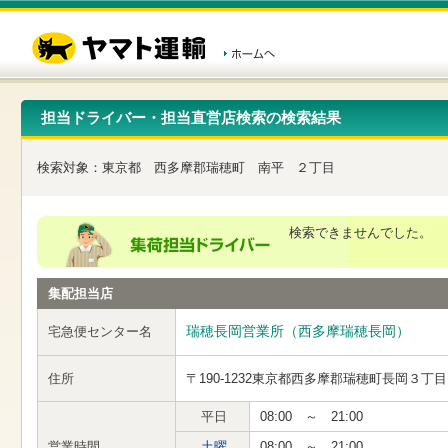
こ
ペ
こ
こ
の
ー
こ
こ
ペ
ジ
か
か
ー
内
ら
ら
ジ
移
ヘ
本
の
動
ッ
文
先
用
ダ
で
担当ドライバー・担当直営店検索の検索結果
頭
の
ー
す
で
リ
メ
す
ン
ニ
検索対象：
東京都
西多摩郡瑞穂町
南平
２丁目
ク
ュ
で
ー
す
で
ヘ
す
検索できませんでした。
ッ
ダ
ー
集配担当店
メ
ニ
ュ
瑞穂長岡営業所（西多摩瑞穂長岡）
宅急便センター名
ー
へ
住所
〒190-1232
東京都西多摩郡瑞穂町長岡３丁目
移
動
し
平日
08:00 ～ 21:00
ま
営業時間
土曜
08:00 ～ 21:00