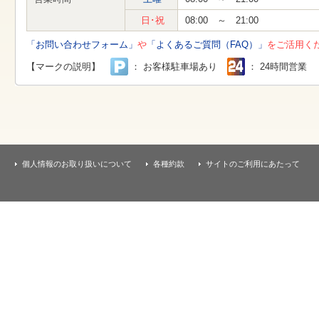
す
本
日･祝
08:00 ～ 21:00
文
へ
「お問い合わせフォーム」
や
「よくあるご質問（FAQ）」
をご活用く
移
動
【マークの説明】
： お客様駐車場あり
： 24時間営業
し
ま
す
個人情報のお取り扱いについて
各種約款
サイトのご利用にあたって