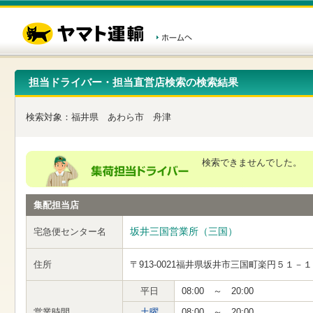
こ
ペ
こ
こ
の
ー
こ
こ
ペ
ジ
か
か
ー
内
ら
ら
ジ
移
ヘ
本
の
動
ッ
文
先
用
ダ
で
担当ドライバー・担当直営店検索の検索結果
頭
の
ー
す
で
リ
メ
す
ン
ニ
検索対象：
福井県
あわら市
舟津
ク
ュ
で
ー
す
で
ヘ
す
検索できませんでした。
ッ
ダ
ー
集配担当店
メ
ニ
ュ
坂井三国営業所（三国）
宅急便センター名
ー
へ
住所
〒913-0021
福井県坂井市三国町楽円５１－１
移
動
し
平日
08:00 ～ 20:00
ま
営業時間
土曜
08:00 ～ 20:00