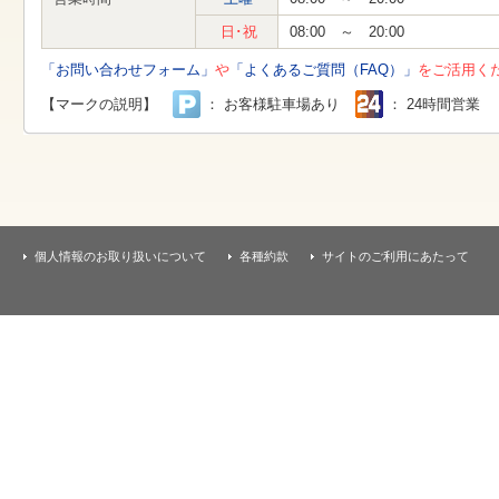
す
本
日･祝
08:00 ～ 20:00
文
へ
「お問い合わせフォーム」
や
「よくあるご質問（FAQ）」
をご活用く
移
動
【マークの説明】
： お客様駐車場あり
： 24時間営業
し
ま
す
個人情報のお取り扱いについて
各種約款
サイトのご利用にあたって