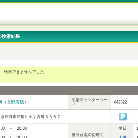
の検索結果
検索できませんでした。
宅急便センターコー
所（長野若穂）
042322
ド
野県長野市若穂川田字古町３５８７
:00 ～ 20:00
平日
当日発送締切時間
:00 ～ 20:00
土曜