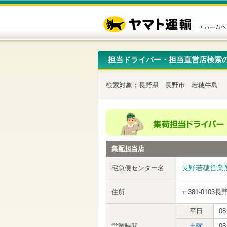
こ
ペ
こ
こ
の
ー
こ
こ
ペ
ジ
か
か
ー
内
ら
ら
ジ
移
ヘ
本
の
動
ッ
文
先
用
ダ
で
担当ドライバー・担当直営店検索
頭
の
ー
す
で
リ
メ
す
ン
ニ
検索対象：
長野県
長野市
若穂牛島
ク
ュ
で
ー
す
で
ヘ
す
ッ
ダ
ー
集配担当店
メ
ニ
ュ
長野若穂営業
宅急便センター名
ー
へ
住所
〒381-0103
長
移
動
し
平日
08
ま
営業時間
土曜
08