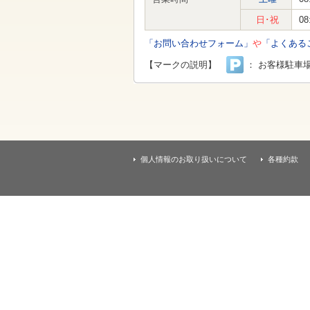
す
本
日･祝
08
文
へ
「お問い合わせフォーム」
や
「よくある
移
動
【マークの説明】
： お客様駐車
し
ま
す
個人情報のお取り扱いについて
各種約款