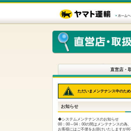
こ
ペ
こ
こ
の
ー
こ
こ
ペ
ジ
か
か
ー
内
ら
ら
ジ
移
ヘ
本
の
動
ッ
文
先
用
ダ
で
頭
の
ー
す
で
リ
メ
す
ン
ニ
ク
ュ
で
ー
す
で
ヘ
す
直営店・
ッ
ダ
ー
メ
ただいまメンテナンス中のため
ニ
ュ
ー
お知らせ
へ
移
動
◆システムメンテナンスのお知らせ
し
00：00～04：00の間はメンテナンスの
ま
お客様にはご不便をお掛けいたしますが何