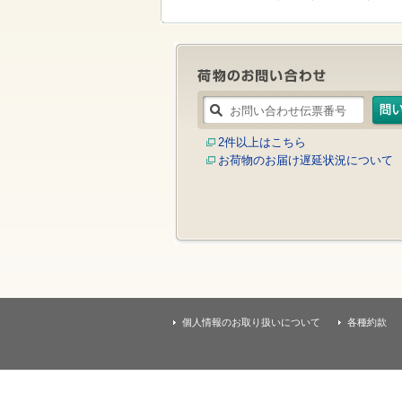
す
本
文
へ
移
動
し
ま
す
2件以上はこちら
お荷物のお届け遅延状況について
個人情報のお取り扱いについて
各種約款