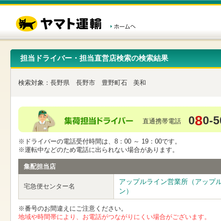
こ
ペ
こ
こ
の
ー
こ
こ
ペ
ジ
か
か
ー
内
ら
ら
ジ
移
ヘ
本
の
動
ッ
文
先
用
ダ
で
担当ドライバー・担当直営店検索の検索結果
頭
の
ー
す
で
リ
メ
す
ン
ニ
検索対象：
長野県
長野市
豊野町石
美和
ク
ュ
で
ー
す
で
ヘ
す
8
0
0-5
ッ
直通携帯電話
ダ
ー
※ドライバーの電話受付時間は、8：00 ～ 19：00です。
メ
※運転中などのため電話に出られない場合があります。
ニ
ュ
集配担当店
ー
へ
アップルライン営業所（アップ
宅急便センター名
移
ン）
動
し
※番号のお間違えにご注意ください。
ま
地域や時間帯により、お電話がつながりにくい場合がございます。