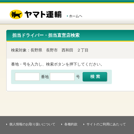
こ
ペ
こ
こ
の
ー
こ
こ
ペ
ジ
か
か
ー
内
ら
ら
ジ
移
ヘ
本
の
動
ッ
文
先
用
ダ
で
担当ドライバー・担当直営店検索
頭
の
ー
す
で
リ
メ
す
ン
ニ
検索対象：
長野県
長野市
西和田
２丁目
ク
ュ
で
ー
す
で
番地・号を入力し、検索ボタンを押下してください。
ヘ
す
ッ
番地
号
ダ
ー
メ
ニ
ュ
ー
へ
移
動
し
個人情報のお取り扱いについて
各種約款
サイトのご利用にあたって
ま