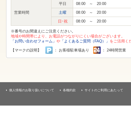
す
平日
08:00 ～ 20:00
本
文
営業時間
土曜
08:00 ～ 20:00
へ
移
日･祝
08:00 ～ 20:00
動
し
※番号のお間違えにご注意ください。
ま
地域や時間帯により、お電話がつながりにくい場合がございます。
す
「お問い合わせフォーム」
や
「よくあるご質問（FAQ）」
をご活用く
【マークの説明】
： お客様駐車場あり
： 24時間営業
個人情報のお取り扱いについて
各種約款
サイトのご利用にあたって