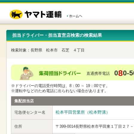
こ
ペ
こ
こ
の
ー
こ
こ
ペ
ジ
か
か
ー
内
ら
ら
ジ
移
ヘ
本
の
動
ッ
文
先
用
ダ
で
担当ドライバー・担当直営店検索の検索結果
頭
の
ー
す
で
リ
メ
す
ン
ニ
検索対象：
長野県
松本市
石芝
４丁目
ク
ュ
で
ー
す
で
ヘ
す
8
0
0-5
ッ
直通携帯電話
ダ
ー
※ドライバーの電話受付時間は、8：00 ～ 19：00です。
メ
※運転中などのため電話に出られない場合があります。
ニ
ュ
集配担当店
ー
へ
松本平田営業所（松本野溝）
宅急便センター名
移
動
し
住所
〒399-0014
長野県松本市平田東１丁目２７－
ま