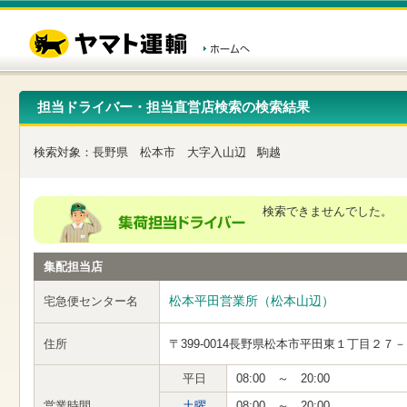
こ
ペ
こ
こ
の
ー
こ
こ
ペ
ジ
か
か
ー
内
ら
ら
ジ
移
ヘ
本
の
動
ッ
文
先
用
ダ
で
担当ドライバー・担当直営店検索の検索結果
頭
の
ー
す
で
リ
メ
す
ン
ニ
検索対象：
長野県
松本市
大字入山辺
駒越
ク
ュ
で
ー
す
で
ヘ
す
検索できませんでした。
ッ
ダ
ー
集配担当店
メ
ニ
ュ
松本平田営業所（松本山辺）
宅急便センター名
ー
へ
住所
〒399-0014
長野県松本市平田東１丁目２７－
移
動
し
平日
08:00 ～ 20:00
ま
営業時間
土曜
08:00 ～ 20:00