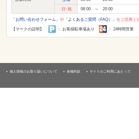
す
本
日･祝
08:00 ～ 20:00
文
へ
「お問い合わせフォーム」
や
「よくあるご質問（FAQ）」
をご活用く
移
動
【マークの説明】
： お客様駐車場あり
： 24時間営業
し
ま
す
個人情報のお取り扱いについて
各種約款
サイトのご利用にあたって