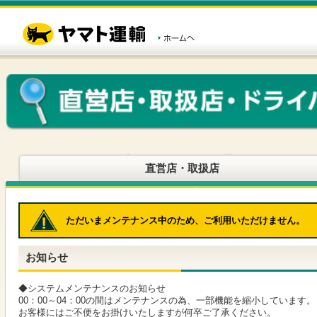
こ
ペ
こ
こ
の
ー
こ
こ
ペ
ジ
か
か
ー
内
ら
ら
ジ
移
ヘ
本
の
動
ッ
文
先
用
ダ
で
頭
の
ー
す
で
リ
メ
す
ン
ニ
ク
ュ
で
ー
す
で
ヘ
す
直営店・取扱店
ッ
ダ
ー
メ
ただいまメンテナンス中のため、ご利用いただけません。
ニ
ュ
ー
お知らせ
へ
移
動
◆システムメンテナンスのお知らせ
し
00：00～04：00の間はメンテナンスの為、一部機能を縮小しています。
ま
お客様にはご不便をお掛けいたしますが何卒ご了承ください。