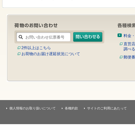
す
本
文
へ
移
動
し
料金
ま
す
直営
2件以上はこちら
調べ
お荷物のお届け遅延状況について
郵便
個人情報のお取り扱いについて
各種約款
サイトのご利用にあたって