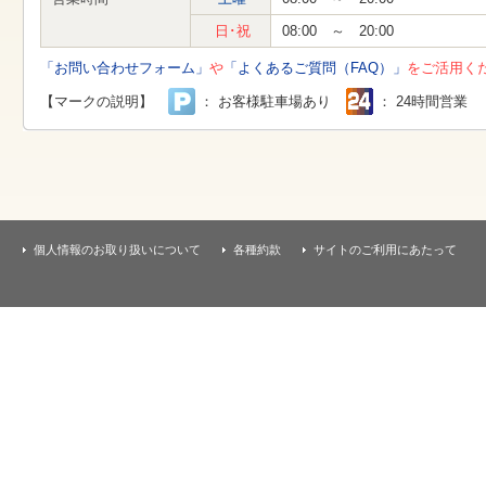
す
本
日･祝
08:00 ～ 20:00
文
へ
「お問い合わせフォーム」
や
「よくあるご質問（FAQ）」
をご活用く
移
動
【マークの説明】
： お客様駐車場あり
： 24時間営業
し
ま
す
個人情報のお取り扱いについて
各種約款
サイトのご利用にあたって