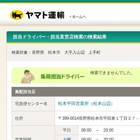
こ
ペ
こ
こ
の
ー
こ
こ
ペ
ジ
か
か
ー
内
ら
ら
ジ
移
ヘ
本
の
動
ッ
文
先
用
ダ
で
担当ドライバー・担当直営店検索の検索結果
頭
の
ー
す
で
リ
メ
す
ン
ニ
検索対象：
長野県
松本市
大字入山辺
上手町
ク
ュ
で
ー
す
で
ヘ
す
検索できませんでした。
ッ
ダ
ー
集配担当店
メ
ニ
ュ
松本平田営業所（松本山辺）
宅急便センター名
ー
へ
住所
〒399-0014
長野県松本市平田東１丁目２７－
移
動
し
平日
08:00 ～ 20:00
ま
営業時間
土曜
08:00 ～ 20:00