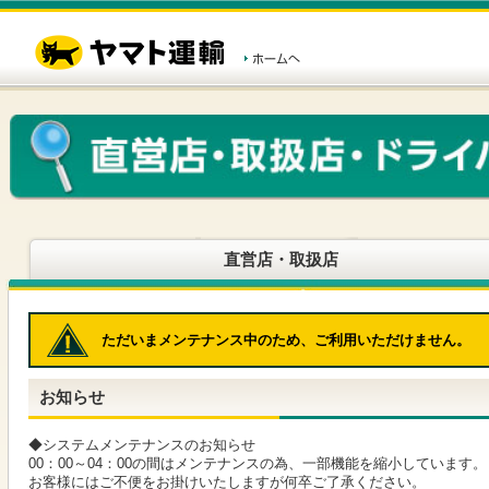
こ
ペ
こ
こ
の
ー
こ
こ
ペ
ジ
か
か
ー
内
ら
ら
ジ
移
ヘ
本
の
動
ッ
文
先
用
ダ
で
頭
の
ー
す
で
リ
メ
す
ン
ニ
ク
ュ
で
ー
す
で
ヘ
す
直営店・取扱店
ッ
ダ
ー
メ
ただいまメンテナンス中のため、ご利用いただけません。
ニ
ュ
ー
お知らせ
へ
移
動
◆システムメンテナンスのお知らせ
し
00：00～04：00の間はメンテナンスの為、一部機能を縮小しています。
ま
お客様にはご不便をお掛けいたしますが何卒ご了承ください。