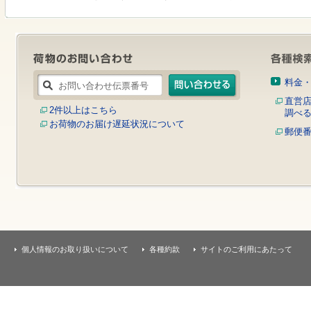
す
本
文
へ
移
動
し
料金
ま
す
直営
2件以上はこちら
調べ
お荷物のお届け遅延状況について
郵便
個人情報のお取り扱いについて
各種約款
サイトのご利用にあたって